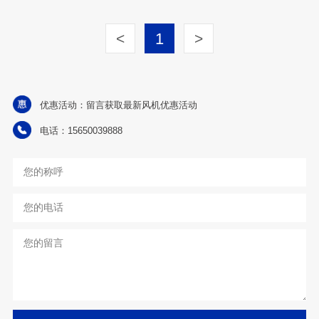
1
<
>
优惠活动：留言获取最新风机优惠活动
电话：15650039888