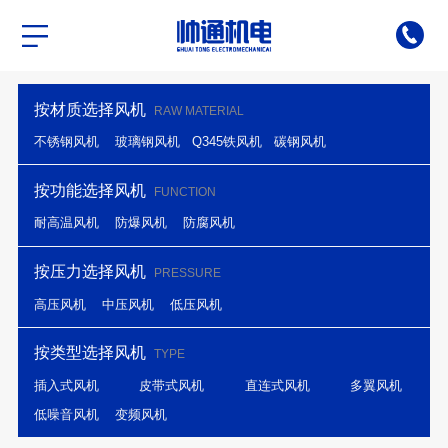
帅通产品
PRODUCT
按材质选择风机
RAW MATERIAL
不锈钢风机
玻璃钢风机
Q345铁风机
碳钢风机
按功能选择风机
FUNCTION
耐高温风机
防爆风机
防腐风机
按压力选择风机
PRESSURE
高压风机
中压风机
低压风机
按类型选择风机
TYPE
插入式风机
皮带式风机
直连式风机
多翼风机
低噪音风机
变频风机