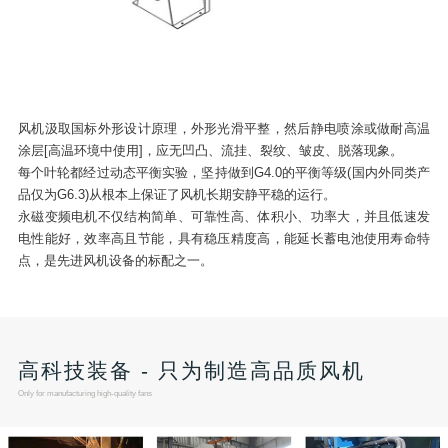
风机汲取国标外形设计原理，外形光滑平整，然后静电喷涂或做耐高温
涂层[高温环境中使用]，应无凹凸、流挂、裂纹、皱皮、脱落现象。
每个叶轮都经过动态平衡实验，坚持做到G4.0的平衡等级(国内外同类产
品仅为G6.3)从根本上保证了风机长期安静平稳的运行。
永磁变频电机不仅结构简单、可靠性高、体积小、功率大，并且低速发
电性能好，效率高且节能，具有稳压精度高，能延长蓄电池使用寿命特
点，是先进风机设备的标配之一。
高科技装备 - 只为制造高品质风机
Only for manufacturing high-quality fans